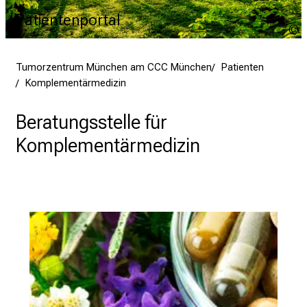
Patientenportal
G
A
Tumorzentrum München am CCC München
Patienten
Komplementärmedizin
Beratungsstelle für
Komplementärmedizin