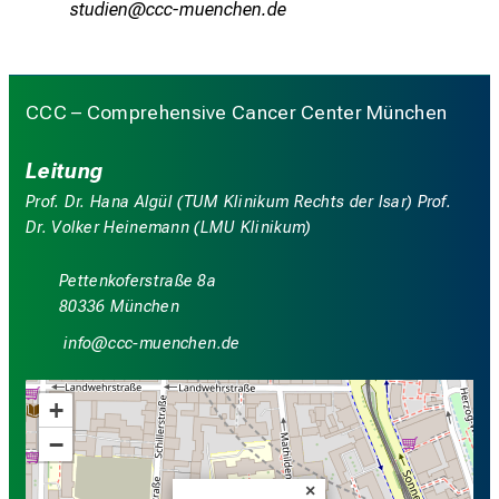
cbfmliu
ydyyhvfiuyziusmi
CCC – Comprehensive Cancer Center München
Leitung
Prof. Dr. Hana Algül (TUM Klinikum Rechts der Isar) Prof.
Dr. Volker Heinemann (LMU Klinikum)
Pettenkoferstraße 8a
80336 München
luwü
yyy_vJfiuyzJiu-mi
+
−
×