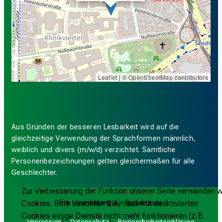
Leaflet
| ©
OpenStreetMap
contributors
Aus Gründen der besseren Lesbarkeit wird auf die
gleichzeitige Verwendung der Sprachformen männlich,
weiblich und divers (m/w/d) verzichtet. Sämtliche
Personenbezeichnungen gelten gleichermaßen für alle
Geschlechter.
Zur Verbesserung der Funktion unserer Seite verwenden w
Cookies. Bitte beachten Sie, dass mit deaktivierten
Anmeldung für Redakteure
Cookies einige Dienste nicht mehr funktionieren (z.B.
Impressum
Datenschutz
Barrierefreiheitserklärung