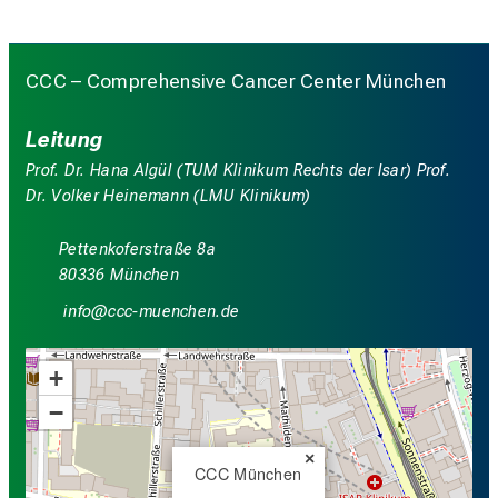
CCC – Comprehensive Cancer Center München
Leitung
Prof. Dr. Hana Algül (TUM Klinikum Rechts der Isar) Prof.
Dr. Volker Heinemann (LMU Klinikum)
Pettenkoferstraße 8a
80336 München
luwü
yyy_vnfiuyziu-mi
+
−
×
CCC München