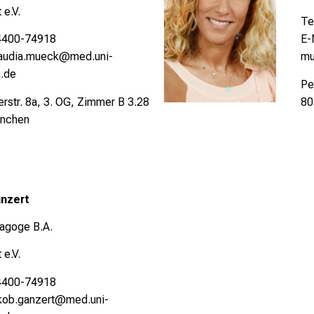
 e.V.
Te
/4400-74918
E-
laudia.mueck@med.uni-
mu
.de
Pe
rstr. 8a, 3. OG, Zimmer B 3.28
80
nchen
nzert
agoge B.A.
 e.V.
/4400-74918
akob.ganzert@med.uni-