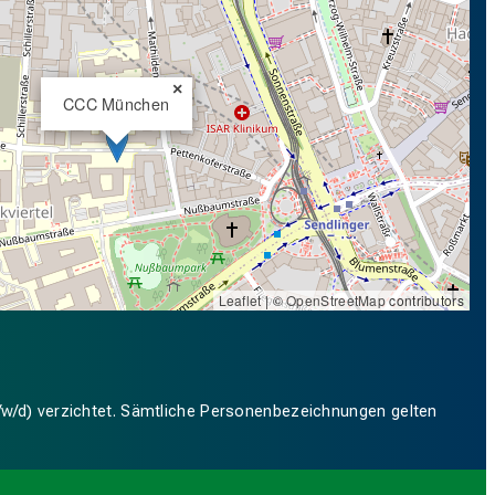
×
CCC München
Leaflet
| ©
OpenStreetMap
contributors
/w/d) verzichtet. Sämtliche Personenbezeichnungen gelten