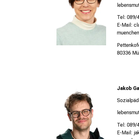
lebensmut
Tel: 089
E-Mail: c
muenchen
Pettenkofe
80336 Mü
Jakob Ga
Sozialpäd
lebensmut
Tel: 089
E-Mail: j