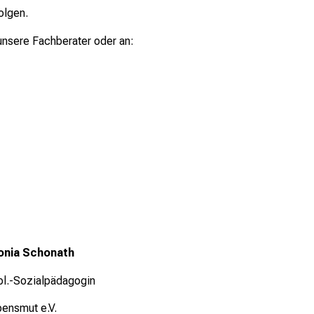
olgen.
unsere Fachberater oder an:
nia Schonath
pl.-Sozialpädagogin
bensmut e.V.