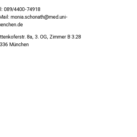
l: 089/4400-74918
Mail: monia.schonath@med.uni-
enchen.de
ttenkoferstr. 8a, 3. OG, Zimmer B 3.28
336 München