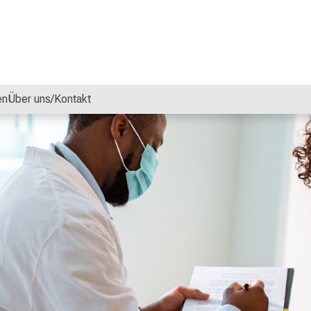
en
Über uns/Kontakt