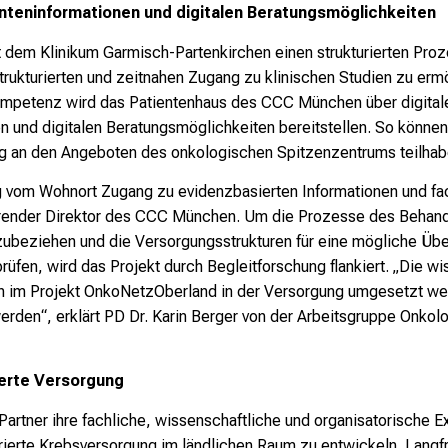
enteninformationen und digitalen Beratungsmöglichkeiten
m Klinikum Garmisch-Partenkirchen einen strukturierten Proze
rukturierten und zeitnahen Zugang zu klinischen Studien zu ermö
mpetenz wird das Patientenhaus des CCC München über digital
n und digitalen Beratungsmöglichkeiten bereitstellen. So können
g an den Angeboten des onkologischen Spitzenzentrums teilhab
ig vom Wohnort Zugang zu evidenzbasierten Informationen und fa
führender Direktor des CCC München. Um die Prozesse des Behan
nzubeziehen und die Versorgungsstrukturen für eine mögliche Üb
fen, wird das Projekt durch Begleitforschung flankiert. „Die wis
n im Projekt OnkoNetzOberland in der Versorgung umgesetzt we
werden“, erklärt PD Dr. Karin Berger von der Arbeitsgruppe On
ierte Versorgung
Partner ihre fachliche, wissenschaftliche und organisatorische 
ierte Krebsversorgung im ländlichen Raum zu entwickeln. Langfris