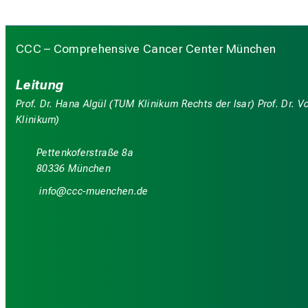
CCC – Comprehensive Cancer Center München
Leitung
Prof. Dr. Hana Algül (TUM Klinikum Rechts der Isar) Prof. Dr.
Klinikum)
Pettenkoferstraße 8a
80336 München
luwü
yDy;y_vfiuyziu-mi