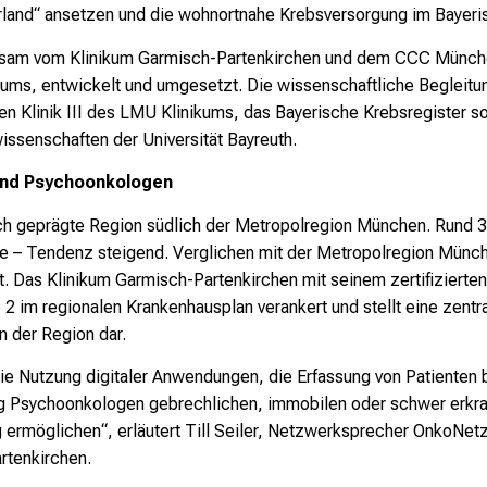
and“ ansetzen und die wohnortnahe Krebsversorgung im Bayeris
nsam vom Klinikum Garmisch-Partenkirchen und dem CCC Münc
ms, entwickelt und umgesetzt. Die wissenschaftliche Begleitung
 Klinik III des LMU Klinikums, das Bayerische Krebsregister sow
senschaften der Universität Bayreuth.
 und Psychoonkologen
ich geprägte Region südlich der Metropolregion München. Rund 3
re – Tendenz steigend. Verglichen mit der Metropolregion Münc
. Das Klinikum Garmisch-Partenkirchen mit seinem zertifizierte
 2 im regionalen Krankenhausplan verankert und stellt eine zent
n der Region dar.
ie Nutzung digitaler Anwendungen, die Erfassung von Patiente
ing Psychoonkologen gebrechlichen, immobilen oder schwer erkra
ermöglichen“, erläutert Till Seiler, Netzwerksprecher OnkoNet
rtenkirchen.