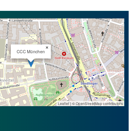
×
CCC München
Leaflet
| ©
OpenStreetMap
contributors