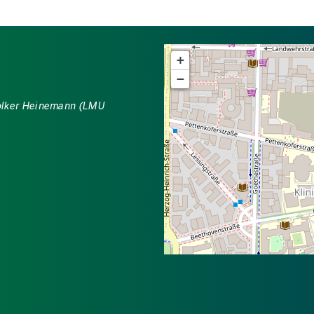
+
−
 Volker Heinemann (LMU