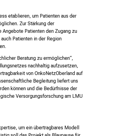
ss etablieren, um Patienten aus der
glichen. Zur Stärkung der
e Angebote Patienten den Zugang zu
 auch Patienten in der Region
en.
chlicher Beratung zu ermöglichen“,
dlungsnetzes nachhaltig aufzusetzen,
ertragbarkeit von OnkoNetzOberland auf
senschaftliche Begleitung liefert uns
rden können und die Bedürfnisse der
kologische Versorgungsforschung am LMU
Expertise, um ein übertragbares Modell
tig soll das Projekt als Blaupause für