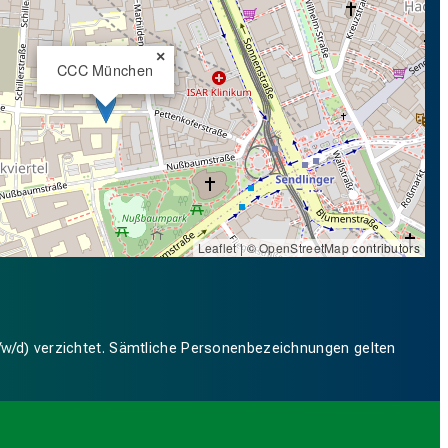
×
CCC München
Leaflet
| ©
OpenStreetMap
contributors
/w/d) verzichtet. Sämtliche Personenbezeichnungen gelten