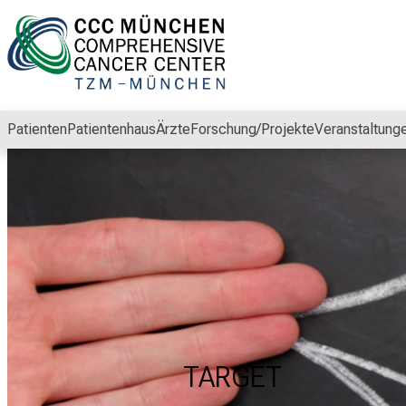
Schließen
Patienten
Patientenhaus
Ärzte
Forschung/Projekte
Veranstaltung
TARGET