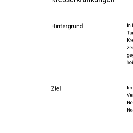
Hintergrund
In
Tu
Kr
ze
ge
he
Ziel
Im
Ve
Ne
Na