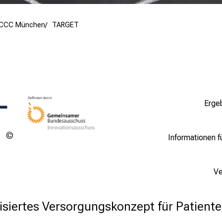
s CCC München
TARGET
Erge
TARGET
Informationen f
Ve
isiertes Versorgungskonzept für Patiente