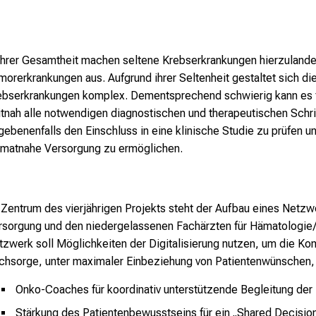
 ihrer Gesamtheit machen seltene Krebserkrankungen hierzulande 
morerkrankungen aus. Aufgrund ihrer Seltenheit gestaltet sich di
ebserkrankungen komplex. Dementsprechend schwierig kann es f
itnah alle notwendigen diagnostischen und therapeutischen Schrit
gebenenfalls den Einschluss in eine klinische Studie zu prüfen u
imatnahe Versorgung zu ermöglichen.
 Zentrum des vierjährigen Projekts steht der Aufbau eines Netzw
rsorgung und den niedergelassenen Fachärzten für Hämatologie/
tzwerk soll Möglichkeiten der Digitalisierung nutzen, um die K
chsorge, unter maximaler Einbeziehung von Patientenwünschen, z
Onko-Coaches für koordinativ unterstützende Begleitung der 
Stärkung des Patientenbewusstseins für ein „Shared Decisio