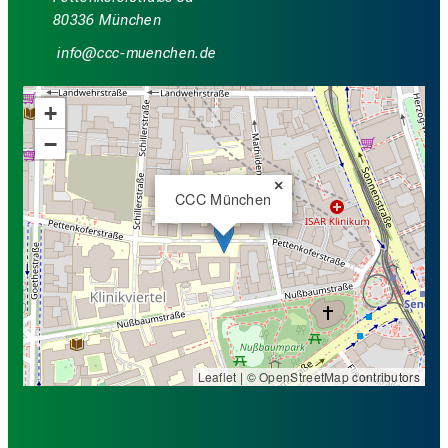
80336 München
luwü
yy;ya,rvfiuy;ziuemi
+
−
×
CCC München
Leaflet
| ©
OpenStreetMap
contributors