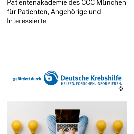
Patientenakademie des CCC München
für Patienten, Angehörige und
Interessierte
Deut
Krebs