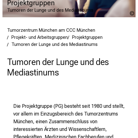
Projektgruppen
Tumoren der Lunge und des Mediastinums
G
Tumorzentrum München am CCC München
Projekt- und Arbeitsgruppen
Projektgruppen
Tumoren der Lunge und des Mediastinums
Tumoren der Lunge und des
Mediastinums
Die Projektgruppe (PG) besteht seit 1980 und stellt,
vor allem im Einzugsbereich des Tumorzentrums
München, einen Zusammenschluss von
interessierten Ärzten und Wissenschaftlern,
Pflegekräften, Medizinischen Fachberufen und