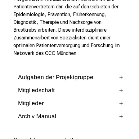
Patientenvertretern dar, die auf den Gebieten der
Epidemiologie, Prävention, Früherkennung,
Diagnostik, Therapie und Nachsorge von
Brustkrebs arbeiten. Diese interdisziplinäre
Zusammenarbeit von Spezialisten dient einer
optimalen Patientenversorgung und Forschung im
Netzwerk des CCC München.
Aufgaben der Projektgruppe
Mitgliedschaft
Fort- und Weiterbildung
Projektgruppen des TZM stehen interessierten
Diskussion von Kasuistiken
Mitglieder
Mitgliedern der o.g. Berufsgruppen zur
Informationen im Netzwerk
Bei Fragen zur Mitgliedschaft wenden Sie sich
Archiv Manual
Mitgliedschaft offen, die mit der Wahrnehmung
bitte an den Projektgruppenvorstand.
TZM Colloquium (i.d.R. alle 2-3 Jahre)
entsprechender medizinischer Aufgaben
PD Dr. med. M. Angstwurm
DOWNLOAD MANUAL - 13. Auflage 2023
betraut sind. Sie sollen im unmittelbaren
Die Projektgruppenleitung lädt
LMU Klinikum Campus Innenstadt